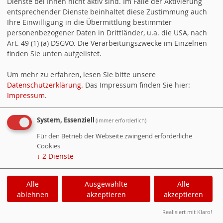
Dienste bei Ihnen nicht aktiv sind. Im Falle der Aktivierung
entsprechender Dienste beinhaltet diese Zustimmung auch
Ihre Einwilligung in die Übermittlung bestimmter
personenbezogener Daten in Drittländer, u.a. die USA, nach
Donnerstag, 16.07.2026, 18:30
Art. 49 (1) (a) DSGVO. Die Verarbeitungszwecke im Einzelnen
finden Sie unten aufgelistet.
Uhr - 23:00 Uhr.
Ort: Landgasthof zur Leonie
Um mehr zu erfahren, lesen Sie bitte unsere
Datenschutzerklärung
. Das Impressum finden Sie hier:
Hierzu sind nicht nur Mitglieder
Impressum
.
eingeladen, sondern
System, Essenziell
(immer erforderlich)
selbstverständlich auch alle
Für den Betrieb der Webseite zwingend erforderliche
Freunde unseres Ortsvereins.
Cookies
↓
2
Dienste
Alle
Ausgewählte
Alle
ablehnen
akzeptieren
akzeptieren
Realisiert mit Klaro!