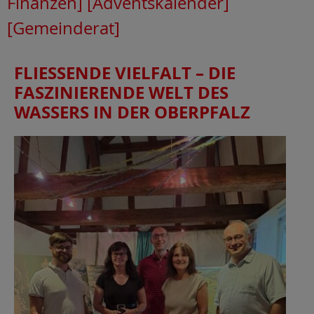
Finanzen]
[Adventskalender]
[Gemeinderat]
FLIESSENDE VIELFALT – DIE F
ASZINIERENDE WELT DES W
ASSERS IN DER OBERPFALZ